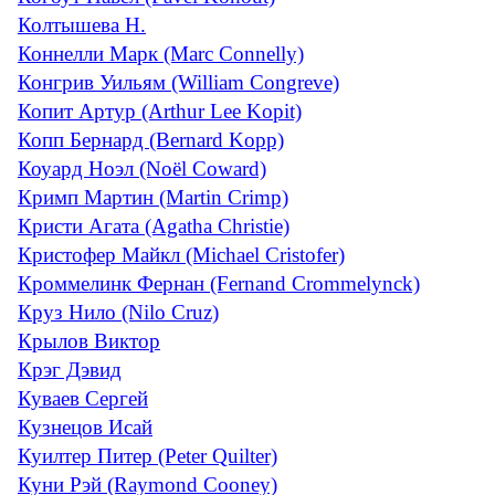
Колтышева Н.
Коннелли Марк (Marc Connelly)
Конгрив Уильям (William Congreve)
Копит Артур (Arthur Lee Kopit)
Копп Бернард (Bernard Kopp)
Коуард Ноэл (Noël Coward)
Кримп Мартин (Martin Crimp)
Кристи Агата (Agatha Christie)
Кристофер Майкл (Michael Cristofer)
Кроммелинк Фернан (Fernand Crommelynck)
Круз Нило (Nilo Cruz)
Крылов Виктор
Крэг Дэвид
Куваев Сергей
Кузнецов Исай
Куилтер Питер (Peter Quilter)
Куни Рэй (Raymond Cooney)