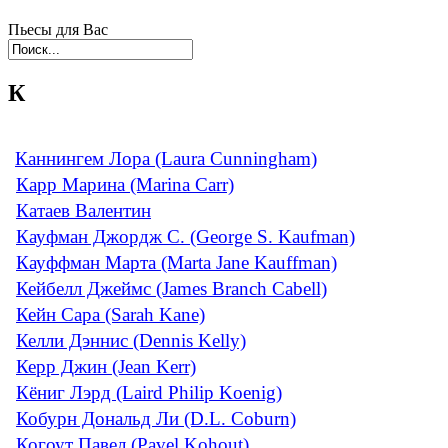
Пьесы для Вас
К
Каннингем Лора (Laura Cunningham)
Карр Марина (Marina Carr)
Катаев Валентин
Кауфман Джордж С. (George S. Kaufman)
Кауффман Марта (Marta Jane Kauffman)
Кейбелл Джеймс (James Branch Cabell)
Кейн Сара (Sarah Kane)
Келли Дэннис (Dennis Kelly)
Керр Джин (Jean Kerr)
Кёниг Лэрд (Laird Philip Koenig)
Кобурн Дональд Ли (D.L. Coburn)
Когоут Павел (Pavel Kohout)