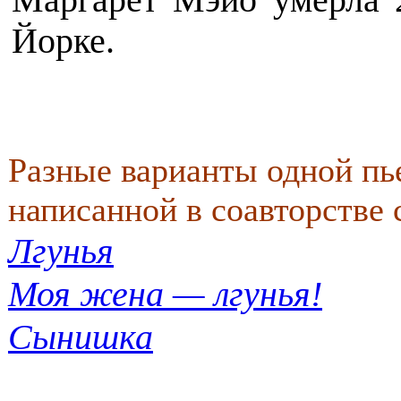
Маргарет Мэйо умерла 
Йорке.
Разные варианты одной пь
написанной в соавторстве
Лгунья
Моя жена — лгунья!
Сынишка