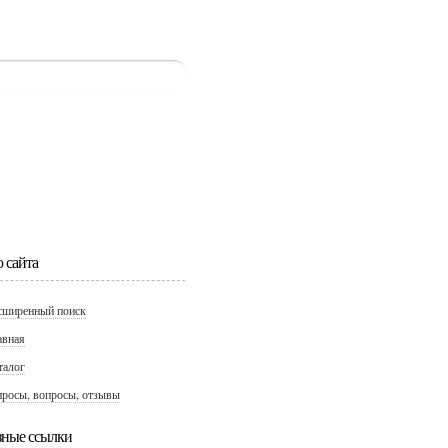
 сайта
сширенный поиск
авная
талог
просы, вопросы, отзывы
зные ссылки