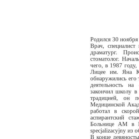
Родился 30 ноября
Врач, специалист 
драматург. Прои
стоматолог. Начал
чего, в 1987 году
Лицее им. Яна К
обнаружились его 
деятельность на
закончил школу в 
традицией, он п
Медицинской Акад
работал в скоро
аспирантский ста
Больнице AM в В
specjalizacyjny из
В конце девяносты