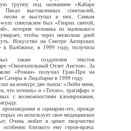
ьную группу под названием «Кабаре
 Писал выставленных спектаклей,
и, песни и выступал в них. Самым
owym спектаклем был «Генрих святой,
й», история человека из маленького
умирает, чтобы через несколько дней
уть. Искусство на Смотре Актерских
е в Валбжихе, в 1999 году, получила
был также создателем текстов
аре «Окончательный Отлет Аистов». За
таклю «Роман» получил Гран-При на
 Сатиры в Лидзбарке в 1999 году.
слал на конкурс две пьесы: «Люби меня,
и, что хочешь» и «Техно», трагифарс о
нных с возможностями клонирования,
аграду.
 произведения и сценарии-это, прежде
которых он использует свое медицинское
ыт. Очень любит и ценит творчество
 особенно близкого ему героя-врача: