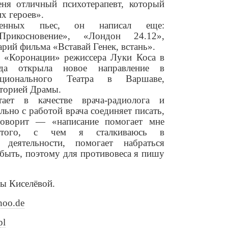
еня отличный психотерапевт, который
х героев».
ленных пьес, он написал еще:
Прикосновение», «Лондон 24.12»,
рий фильма «Вставай Генек, встань».
 «Коронации» режиссера Луки Коса в
да открыла новое направление в
ационального Театра в Варшаве,
торией Драмы.
ает в качестве врача-радиолога и
льно с работой врача соединяет писать,
оворит — «написание помогает мне
 того, с чем я сталкиваюсь в
 деятельности, помогает набраться
быть, поэтому для противовеса я пишу
ы Киселёвой.
hoo.de
pl