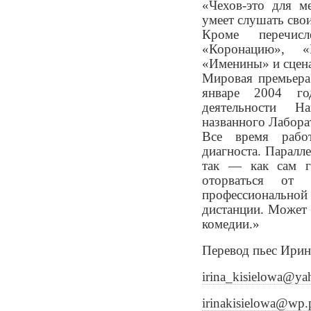
«Чехов-это для м
умеет слушать свои
Кроме перечис
«Коронацию», «
«Именины» и сцена
Мировая премьера
январе 2004 го
деятельности Н
названного Лабора
Все время работ
диагноста. Паралле
так — как сам г
оторваться от
профессиональной
дистанции. Может 
комедии.»
Перевод пьес Ирин
irina_kisielowa@ya
irinakisielowa@wp.