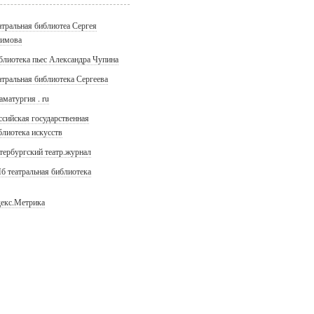
атральная библиотеа Сергея
имова
блиотека пьес Александра Чупина
атральная библиотека Сергеева
аматургия . ru
ссийская государственная
блиотека искусств
тербургский театр.журнал
б театральная библиотека