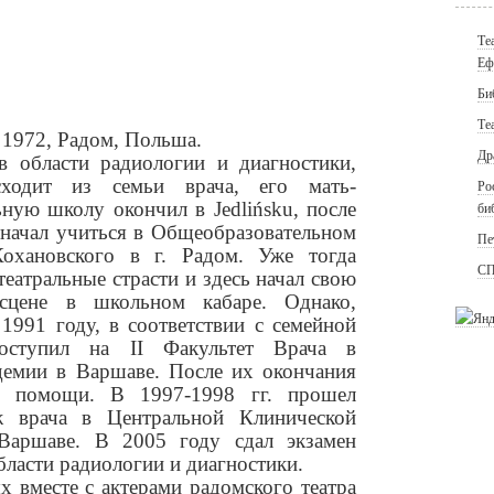
Те
Еф
Би
Те
 1972, Радом, Польша.
Др
в области радиологии и диагностики,
сходит из семьи врача, его мать-
Ро
ьную школу окончил в Jedlińsku, после
би
, начал учиться в Общеобразовательном
Пе
охановского в г. Радом. Уже тогда
СП
театральные страсти и здесь начал свою
 сцене в школьном кабаре. Однако,
1991 году, в соответствии с семейной
оступил на II Факультет Врача в
емии в Варшаве. После их окончания
й помощи. В 1997-1998 гг. прошел
ж врача в Центральной Клинической
аршаве. В 2005 году сдал экзамен
 области радиологии и диагностики.
х вместе с актерами радомского театра