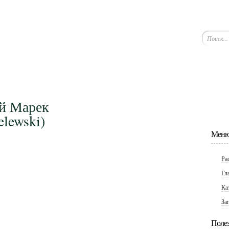
й Марек
lewski)
Меню
Ра
Гл
Ка
За
Поле