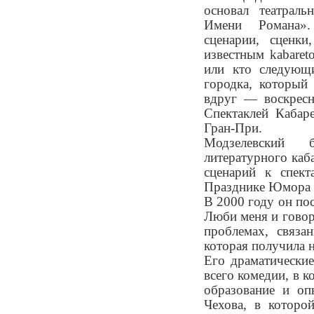
основал театрал
Имени Романа».
сценарии, сценк
известным kabaret
или кто следующи
городка, который 
вдруг — воскресн
Спектаклей Кабар
Гран-При.
Модзелевский 
литературного каб
сценарий к спек
Празднике Юмора и
В 2000 году он по
Люби меня и говор
проблемах, связа
которая получила н
Его драматические
всего комедии, в 
образование и оп
Чехова, в которой