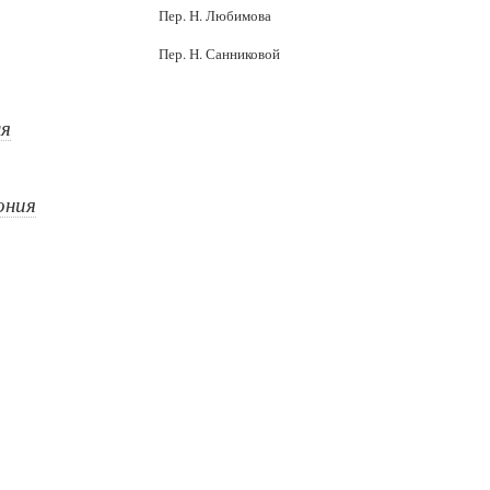
Пер. Н. Любимова
Пер. Н. Санниковой
я
ония