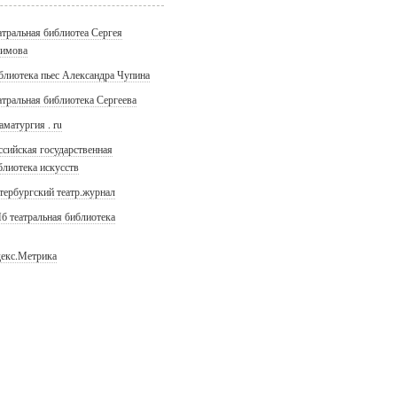
атральная библиотеа Сергея
имова
блиотека пьес Александра Чупина
атральная библиотека Сергеева
аматургия . ru
ссийская государственная
блиотека искусств
тербургский театр.журнал
б театральная библиотека