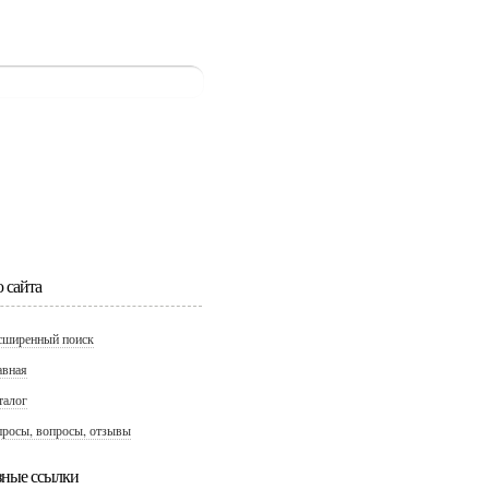
 сайта
сширенный поиск
авная
талог
просы, вопросы, отзывы
зные ссылки