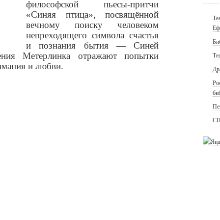
философской пьесы-притчи
«Синяя птица», посвящённой
Те
вечному поиску человеком
Еф
непреходящего символа счастья
Би
и познания бытия — Синей
ения Метерлинка отражают попытки
Те
мания и любви.
Др
Ро
би
Пе
СП