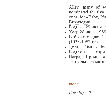
Alley, many of w
nominated for five
once, for «Baby, It’
Википедия
Родился
29 июня 19
Умер
28 июля 1969 
В браке с
Джо Са
(1936-1957 гг.)
Дети —
Эмили Лос
Родители —
Генри 
Награды
Премия «
театрального мюзи
ПЬЕСЫ
Где Чарли?