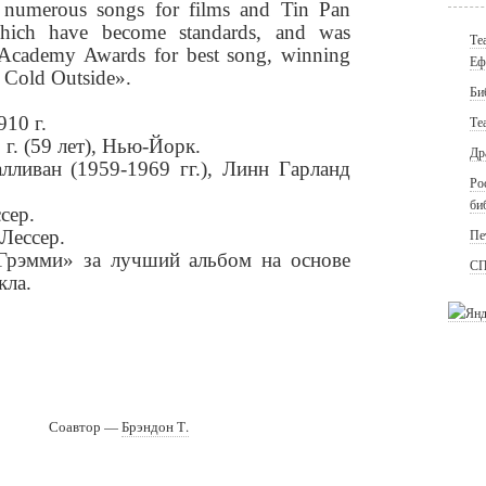
numerous songs for films and Tin Pan
hich have become standards, and was
Те
 Academy Awards for best song, winning
Еф
s Cold Outside».
Би
10 г.
Те
г. (59 лет), Нью-Йорк.
Др
лливан (1959-1969 гг.), Линн Гарланд
Ро
би
сер.
Лессер.
Пе
Грэмми» за лучший альбом на основе
СП
кла.
Соавтор —
Брэндон Т.