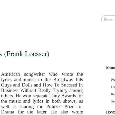
 (Frank Loesser)
Меню
American songwriter who wrote the
lyrics and music to the Broadway hits
Ра
Guys and Dolls and How To Succeed In
Гл
Business Without Really Trying, among
Ка
others. He won separate Tony Awards for
the music and lyrics in both shows, as
За
well as sharing the
Pulitzer Prize for
Drama for the latter. He also wrote
Поле