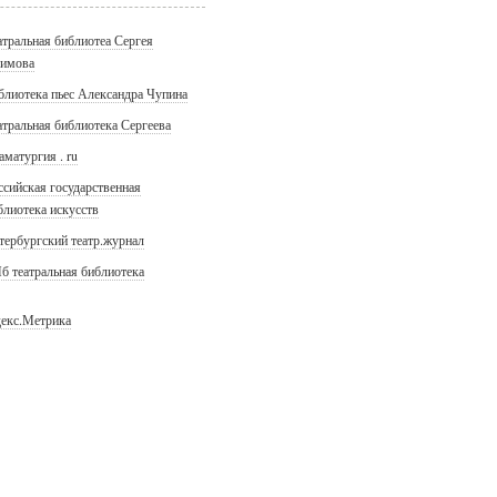
атральная библиотеа Сергея
имова
блиотека пьес Александра Чупина
атральная библиотека Сергеева
аматургия . ru
ссийская государственная
блиотека искусств
тербургский театр.журнал
б театральная библиотека