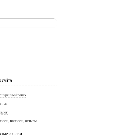
 сайта
сширенный поиск
авная
талог
просы, вопросы, отзывы
зные ссылки