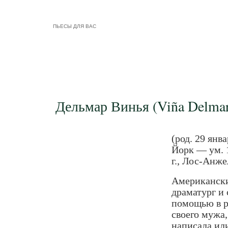
ПЬЕСЫ ДЛЯ ВАС
Дельмар Винья (Viña Delmar
(род. 29 янва
Йорк — ум. 
г., Лос-Анже
Американски
драматург и 
помощью в р
своего мужа,
написала ил