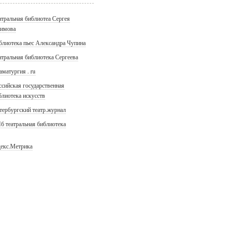
атральная библиотеа Сергея
имова
блиотека пьес Александра Чупина
атральная библиотека Сергеева
аматургия . ru
ссийская государственная
блиотека искусств
тербургский театр.журнал
б театральная библиотека