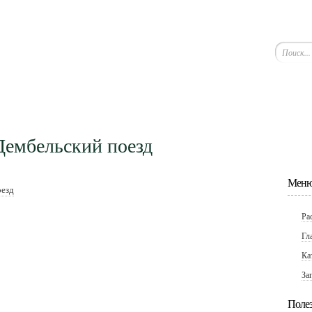
Дембельский поезд
Меню
оезд
Ра
Гл
Ка
За
Поле