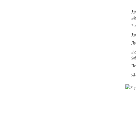
Те
Еф
Би
Те
Др
Ро
би
Пе
СП