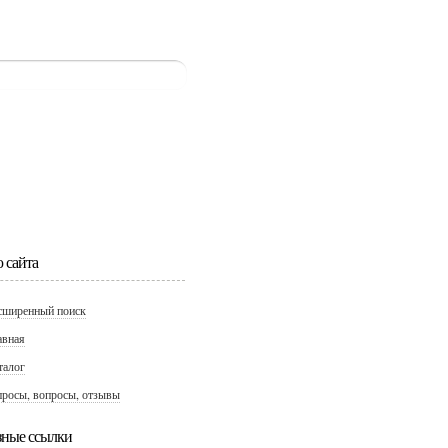
 сайта
сширенный поиск
авная
талог
просы, вопросы, отзывы
зные ссылки